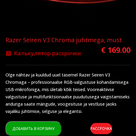
Razer Seiren V3 Chroma juhtmega, must
€
169.00
Калькулятор рассрочки
Olge nähtav ja kuuldud uuel tasemel Razer Seiren V3
Chromaga – professionaalse RGB-valgustuse kohandamisega
USB-mikrofoniga, mis ületab kõik teised. Vooreaktiivse
valgustuse ja multifunktsionaalse puudutusega vaigistamiseks
anduriga saate mängude, voogesituse ja vestluse jaoks
vajaliku juhtimise, selguse ja elegantsi.
ДОБАВИТЬ В КОРЗИНУ
РАССРОЧКА