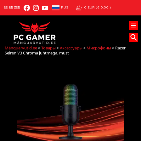
Facebook
Instagram
YouTube
RUS
65 85 355
0
EUR (
€
0.00
)
Mänguarvutid.ee
>
Товары
>
Аксессуары
>
Микрофоны
>
Razer
Seiren V3 Chroma juhtmega, must