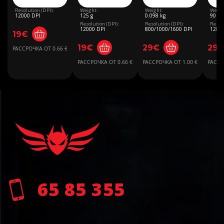
Resolution (DPI):
Weight:
Weight:
Weigh
12000 DPI
125 g
0.098 kg
90 g
Resolution (DPI):
Resolution (DPI):
Resolu
12000 DPI
800/1000/1600 DPI
12800
19€
19€
29€
29
РАССРОЧКА ОТ 0.66 €
РАССРОЧКА ОТ 0.66 €
РАССРОЧКА ОТ 1.00 €
РАССР
65 85 355