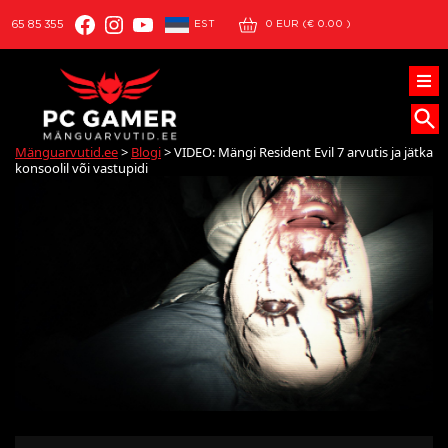
Facebook
Instagram
YouTube
EST
65 85 355
0
EUR (
€
0.00
)
Mänguarvutid.ee
>
Blogi
>
VIDEO: Mängi Resident Evil 7 arvutis ja jätka
konsoolil või vastupidi