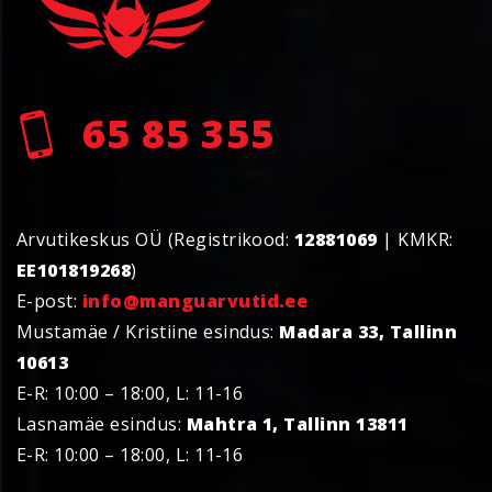
65 85 355
Arvutikeskus OÜ (Registrikood:
12881069
| KMKR:
EE101819268
)
E-post:
info@manguarvutid.ee
Mustamäe / Kristiine esindus:
Madara 33, Tallinn
10613
E-R: 10:00 – 18:00, L: 11-16
Lasnamäe esindus:
Mahtra 1, Tallinn 13811
E-R: 10:00 – 18:00, L: 11-16