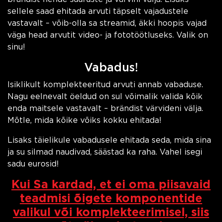
sellele saad ehitada arvuti täpselt vajadustele
vastavalt – võib-olla sa streamid, äkki hoopis vajad
väga head arvutit video- ja fototöötluseks. Valik on
sinu!
Vabadus!
Isiklikult komplekteeritud arvuti annab vabaduse.
Nagu eelnevalt öeldud on sul võimalik valida kõik
enda maitsele vastavalt – brändist värvideni välja.
Mõtle, mida kõike võiks kokku ehitada!
Lisaks täielikule vabadusele ehitada seda, mida sina
ja su silmad naudivad, säästad ka raha. Vahel isegi
sadu eurosid!
Kui Sa kardad, et ei oma piisavaid
teadmisi õigete komponentide
valikul või komplekteerimisel, siis