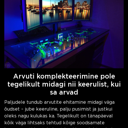
Arvuti komplekteerimine pole
tegelikult midagi nii keerulist, kui
sa arvad
Paljudele tundub arvutite ehitamine midagi väga
õudset – jube keeruline, palju pusimist ja justkui
oleks nagu kulukas ka. Tegelikult on tänapäeval
kõik väga lihtsaks tehtud kõige soodsamate