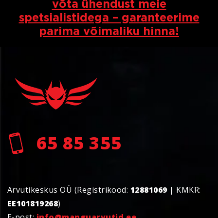
võta ühendust meie
spetsialistidega – garanteerime
parima võimaliku hinna!
65 85 355
Arvutikeskus OÜ (Registrikood:
12881069
| KMKR:
EE101819268
)
E-post:
info@manguarvutid.ee