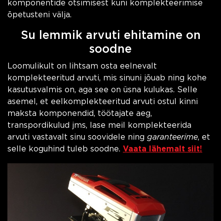
komponentide otsimisest kuni komplekteerimise
õpetusteni välja.
Su lemmik arvuti ehitamine on
soodne
Loomulikult on lihtsam osta eelnevalt
komplekteeritud arvuti, mis sinuni jõuab ning kohe
kasutusvalmis on, aga see on üsna kulukas. Selle
asemel, et eelkomplekteeritud arvuti ostul kinni
maksta komponendid, töötajate aeg,
transpordikulud jms, lase meil komplekteerida
arvuti vastavalt sinu soovidele ning
garanteerime
, et
selle koguhind tuleb soodne.
Vaata lähemalt siit!