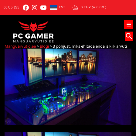
Facebook
Instagram
YouTube
EST
65 85 355
0
EUR (
€
0.00
)
Mänguarvutid.ee
>
Blogi
>
3 põhjust, miks ehitada enda isiklik arvuti