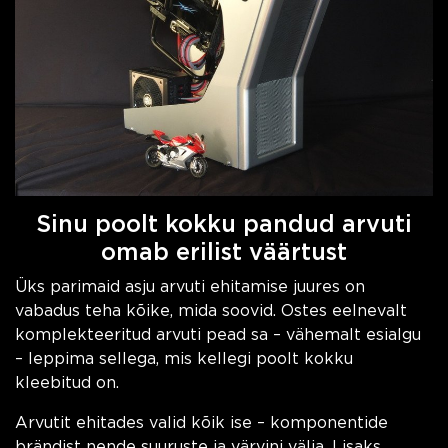
Sinu poolt kokku pandud arvuti
omab erilist väärtust
Üks parimaid asju arvuti ehitamise juures on
vabadus teha kõike, mida soovid. Ostes eelnevalt
komplekteeritud arvuti pead sa – vähemalt esialgu
– leppima sellega, mis kellegi poolt kokku
kleebitud on.
Arvutit ehitades valid kõik ise – komponentide
brändist nende suuruste ja värvini välja. Lisaks